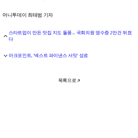
머니투데이 최태범 기자
스타트업이 만든 맛집 지도 돌풍... 국회의원 영수증 2만건 뒤졌
다
아크포인트, '넥스트 파이낸스 서밋' 성료
목록으로